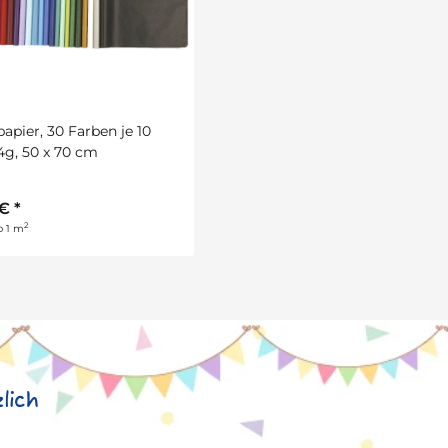
apier, 30 Farben je 10
14g, 50 x 70 cm
 €
*
2
o 1 m
lich