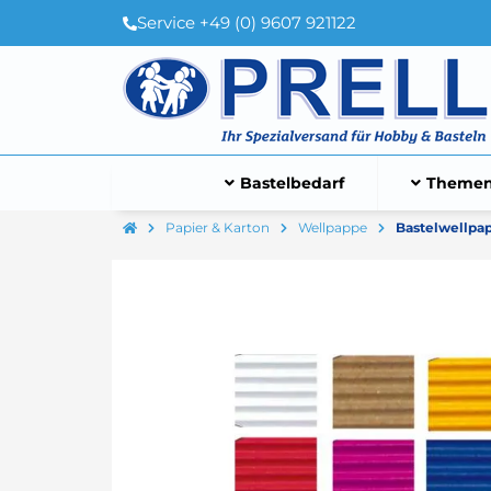
Service +49 (0) 9607 921122
Bastelbedarf
Themen
Papier & Karton
Wellpappe
Bastelwellpap