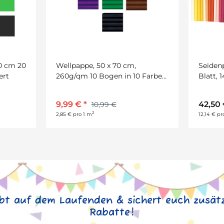
50 cm 20
Wellpappe, 50 x 70 cm,
Seidenp
ert
260g/qm 10 Bogen in 10 Farben
Blatt, 
sortiert
9,99 €
*
42,50
10,99 €
2
2,85 € pro 1 m
12,14 € pr
ibt auf dem Laufenden & sichert euch zusätz
Rabatte!