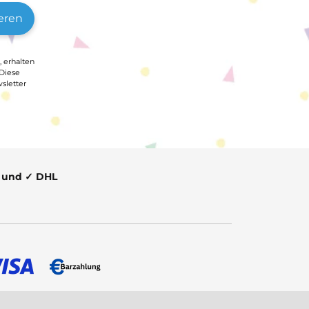
eren
, erhalten
 Diese
sletter
t und ✓ DHL