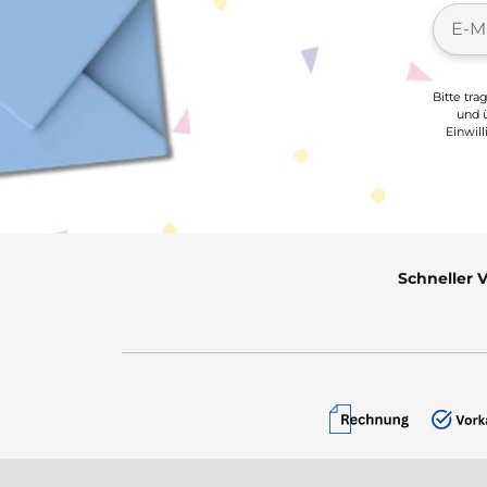
Bitte tra
und ü
Einwil
Schneller 