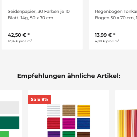
enpapier, 30 Farben je 10
Regenbogen Tonkarton, 10
t, 14g, 50 x 70 cm
Bogen 50 x 70 cm, 170 g/q
50 €
*
13,99 €
*
2
2
€ pro 1 m
4,00 € pro 1 m
Empfehlungen ähnliche Artikel:
Sale 9%