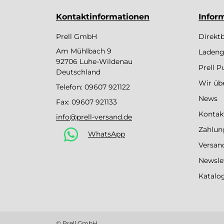
Kontaktinformationen
Infor
Prell GmbH
Direkt
Am Mühlbach 9
Ladeng
92706 Luhe-Wildenau
Prell 
Deutschland
Wir üb
Telefon:
09607 921122
News
Fax: 09607 921133
Kontak
info@prell-versand.de
Zahlun
WhatsApp
Versan
Newsle
Katalo
© Prell GmbH