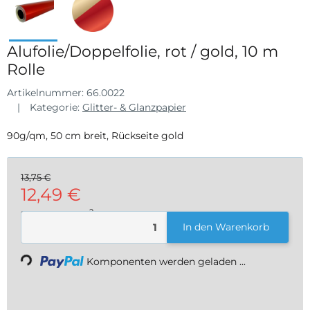
Alufolie/Doppelfolie, rot / gold, 10 m
Rolle
Artikelnummer:
66.0022
Kategorie:
Glitter- & Glanzpapier
90g/qm, 50 cm breit, Rückseite gold
13,75 €
12,49 €
2
2,50 € pro 1 m
Loading...
In den Warenkorb
inkl. 19% USt. , zzgl.
Versand
Komponenten werden geladen ...