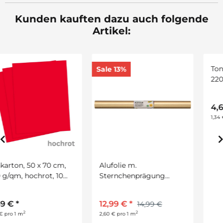
Kunden kauften dazu auch folgende
Artikel:
Sale 13%
Alufolie m.
Tonkarton, 50 x 70 cm
Sternchenprägung
220 g/qm, bananengelb,
gold/gold, 10 m Rolle, 50
10 Bogen
cm breit
12,99 €
*
4,69 €
*
14,99 €
2
2
2,60 € pro 1 m
1,34 € pro 1 m