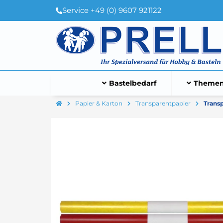
Service +49 (0) 9607 921122
Bastelbedarf
Themen
Papier & Karton
Transparentpapier
Transp