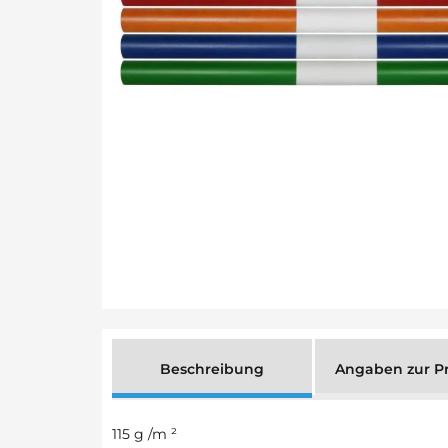
Beschreibung
Angaben zur Pr
115 g /m ²