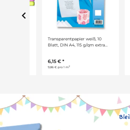
5-
Transparentpapier weiß, 10
Tran
, 5 Rollen,
Blatt, DIN A4, 115 g/qm extra
50 B
stark
6,15 €
*
7,3
2
9,86 € pro 1 m
0,83 
Ble