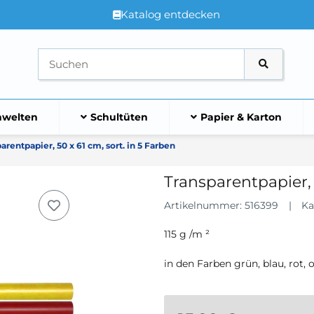
Katalog entdecken
welten
Schultüten
Papier & Karton
arentpapier, 50 x 61 cm, sort. in 5 Farben
Transparentpapier, 
Artikelnummer:
516399
Ka
115 g /m ²
in den Farben grün, blau, rot,