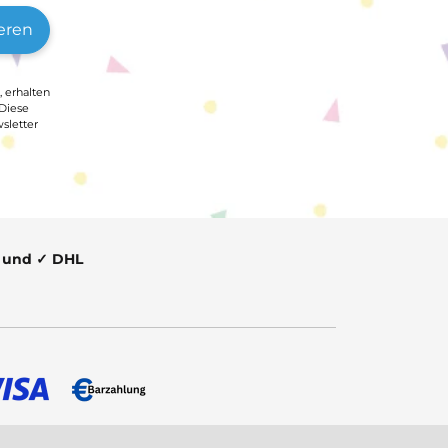
eren
, erhalten
 Diese
sletter
t und ✓ DHL