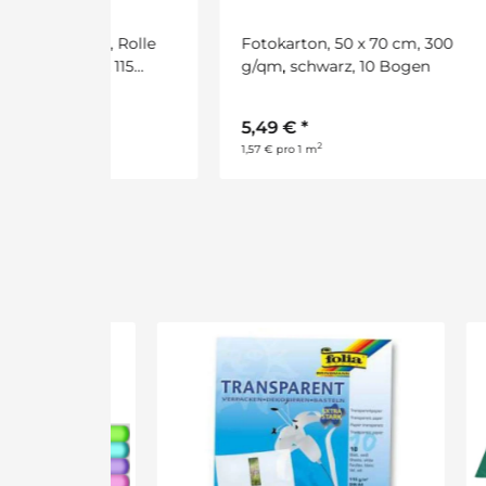
ß, Rolle
Fotokarton, 50 x 70 cm, 300
Tran
k 115
g/qm, schwarz, 10 Bogen
Past
50 x
5,49 €
*
15,
2
1,57 € pro 1 m
10,32 