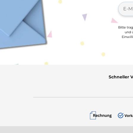
Bitte tra
und ü
Einwil
Schneller 