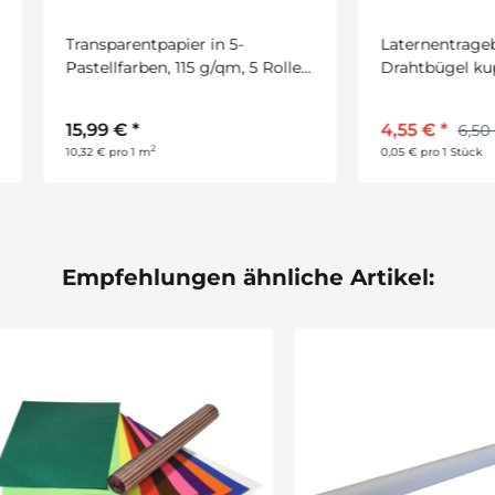
sparentpapier in 5-
Laternentragebügel /
ellfarben, 115 g/qm, 5 Rollen,
Drahtbügel kupfer, 100 Stü
 61 cm
99 €
*
4,55 €
*
6,50 €
2
€ pro 1 m
0,05 € pro 1 Stück
Empfehlungen ähnliche Artikel: