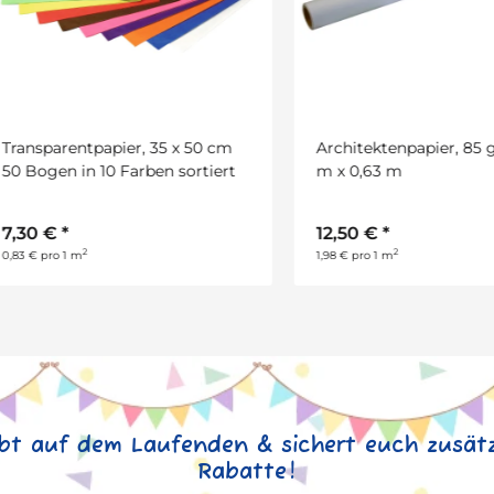
sparentpapier, 35 x 50 cm
Architektenpapier, 85 g/qm,
ogen in 10 Farben sortiert
m x 0,63 m
0 €
*
12,50 €
*
2
2
€ pro 1 m
1,98 € pro 1 m
ibt auf dem Laufenden & sichert euch zusätz
Rabatte!