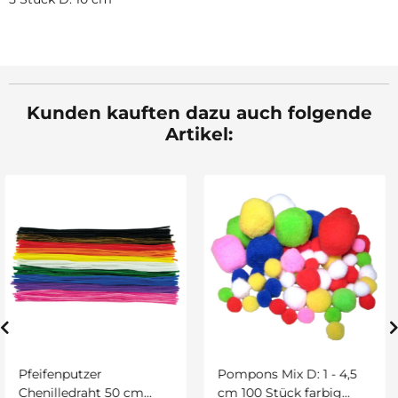
Kunden kauften dazu auch folgende
Artikel:
Krepppapier, 10 Rollen i
10 Farben sort. 50 x 250
cm
7,89 €
*
2
0,63 € pro 1 m
Pompons Mix D: 1 - 4,5
cm 100 Stück farbig