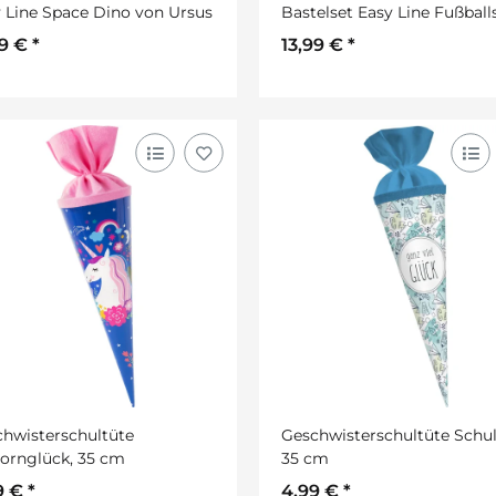
 Line Space Dino von Ursus
Bastelset Easy Line Fußball
von URSUS
99 €
*
13,99 €
*
hwisterschultüte
Geschwisterschultüte Schul
ornglück, 35 cm
35 cm
9 €
*
4,99 €
*