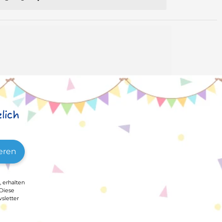
lich
eren
, erhalten
 Diese
sletter