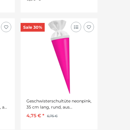
Sale 30%
Geschwisterschultüte neonpink,
, aus
35 cm lang, rund, aus
Fotokarton, 1 Stück
4,75 €
*
6,75 €