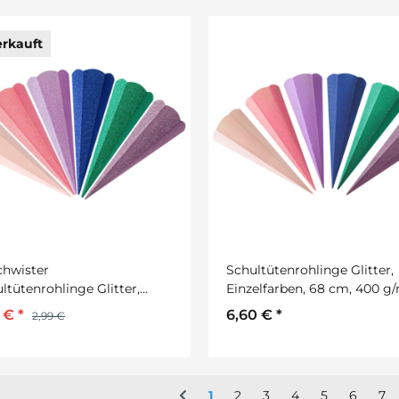
rkauft
chwister
Schultütenrohlinge Glitter,
ltütenrohlinge Glitter,
Einzelfarben, 68 cm, 400 g
elfarben, 41 cm, 400 g/m²
9 €
*
6,60 €
*
2,99 €
1
2
3
4
5
6
7