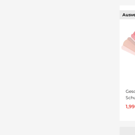
Ausve
Ges
Schu
Einz
1,9