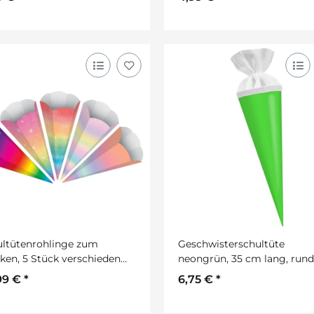
ultütenrohlinge zum
Geschwisterschultüte
ken, 5 Stück verschieden
neongrün, 35 cm lang, rund
iert
Fotokarton, 1 Stück
99 €
*
6,75 €
*