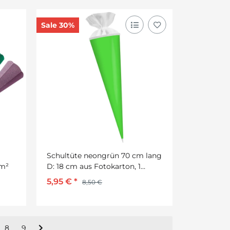
Sale 30%
Schultüte neongrün 70 cm lang
/m²
D: 18 cm aus Fotokarton, 1
Stück
5,95 €
*
8,50 €
8
9