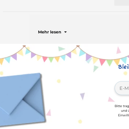
Mehr lesen
Ble
Bitte tra
und ü
Einwil