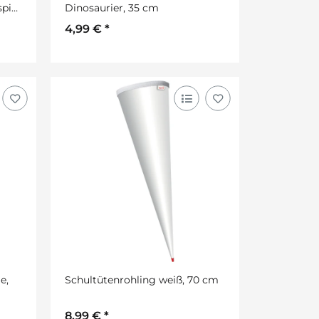
spiel
Dinosaurier, 35 cm
4,99 €
*
e,
Schultütenrohling weiß, 70 cm
8,99 €
*