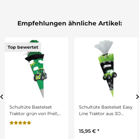
Empfehlungen ähnliche Artikel:
Top bewertet
Schultüte Bastelset
Schultüte Bastelset Easy
Traktor grün von Prell,
Line Traktor aus 3D
inkl. Schulstarterpaket
Colorwellpappe, 260
GRATIS
g/qm, 6. eckig von
15,95 €
*
URSUS, inkl.