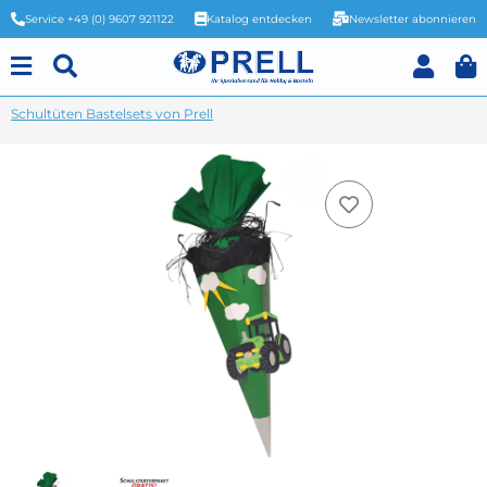
Service +49 (0) 9607 921122
Katalog entdecken
Newsletter abonnieren
Schultüten Bastelsets von Prell