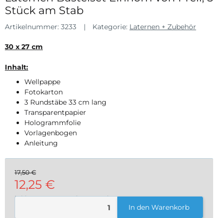
Stück am Stab
Artikelnummer:
3233
Kategorie:
Laternen + Zubehör
30 x 27 cm
Inhalt:
Wellpappe
Fotokarton
3 Rundstäbe 33 cm lang
Transparentpapier
Hologrammfolie
Vorlagenbogen
Anleitung
17,50 €
12,25 €
inkl. 19% USt. , zzgl.
Versand
In den Warenkorb