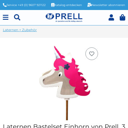
Service +49 (0) 9607 921122
Katalog entdecken
Newsletter abonnieren
Laternen + Zubehör
Laternen Bastelset Einhorn von Prell, 3