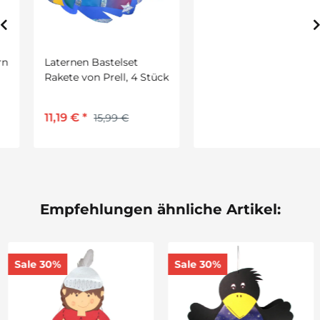
Laternen Bastelset
Laternen Bastelset
Rakete von Prell, 4 Stück
Frosch von Prell, 5 Stück
11,19 €
*
6,29 €
*
15,99 €
8,99 €
Empfehlungen ähnliche Artikel:
Sale 30%
Sale 30%