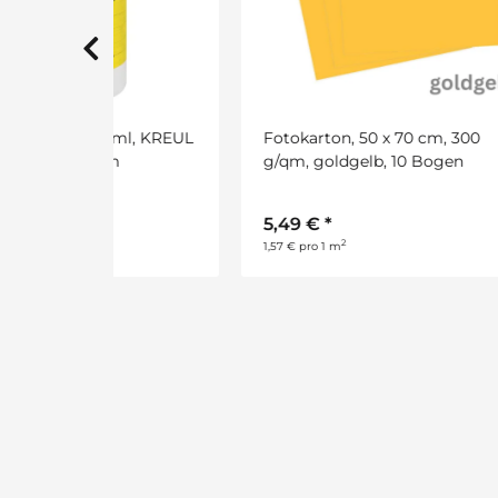
 ml, KREUL
Fotokarton, 50 x 70 cm, 300
Foto
m
g/qm, goldgelb, 10 Bogen
g/qm
5,49 €
*
5,4
2
1,57 € pro 1 m
1,57 €