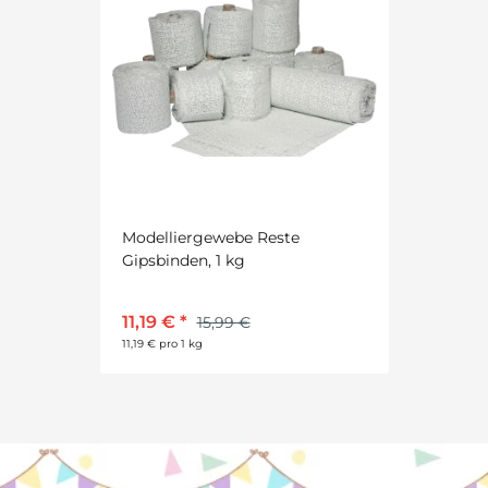
Modelliergewebe Reste
Gipsbinden, 1 kg
11,19 €
*
15,99 €
11,19 € pro 1 kg