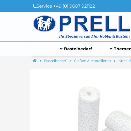
Service +49 (0) 9607 921122
Bastelbedarf
Themen
Bastelbedarf
Gießen & Modellieren
Knet- 