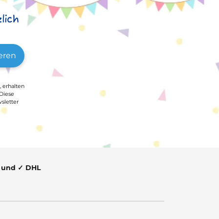
lich
eren
, erhalten
 Diese
sletter
t und ✓ DHL