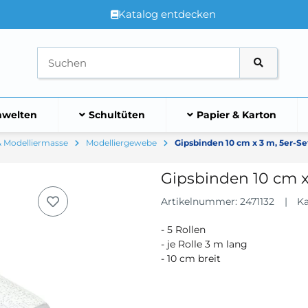
Katalog entdecken
welten
Schultüten
Papier & Karton
& Modelliermasse
Modelliergewebe
Gipsbinden 10 cm x 3 m, 5er-Se
Gipsbinden 10 cm x
Artikelnummer:
2471132
Ka
- 5 Rollen
- je Rolle 3 m lang
- 10 cm breit