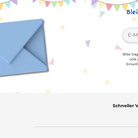
Ble
Bitte tra
und ü
Einwil
Schneller 