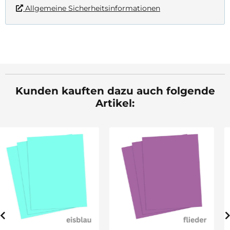
Allgemeine Sicherheitsinformationen
Kunden kauften dazu auch folgende
Artikel:
Fotokarton goldgelb,
DIN A4, 1 Blatt, 300
g/qm
0,25 €
*
2
4,01 € pro 1 m