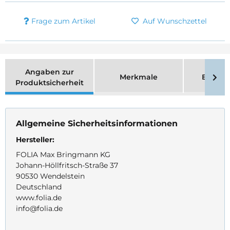
Frage zum Artikel
Auf Wunschzettel
Angaben zur
Merkmale
Bewer
Produktsicherheit
Allgemeine Sicherheitsinformationen
Hersteller:
FOLIA Max Bringmann KG
Johann-Höllfritsch-Straße 37
90530 Wendelstein
Deutschland
www.folia.de
info@folia.de