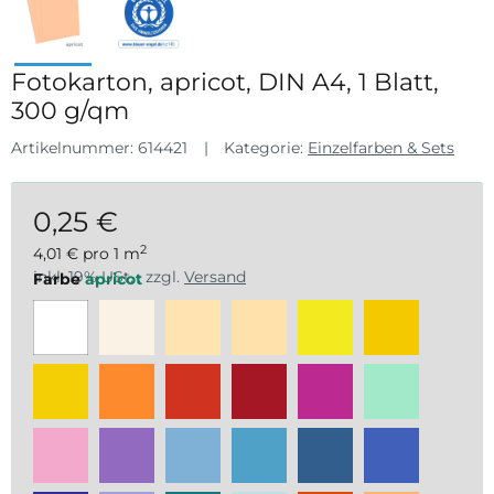
Fotokarton, apricot, DIN A4, 1 Blatt,
300 g/qm
Artikelnummer:
614421
Kategorie:
Einzelfarben & Sets
0,25 €
2
4,01 € pro 1 m
inkl. 19% USt. , zzgl.
Versand
Farbe
apricot
weiß
perlweiß
beige
chamois
zitronengelb
bananeng
goldgelb
ocker
hibiskus
hochrot
pink
mint
rosa
flieder
himmelblau
pazifikblau
mittelblau
königsbl