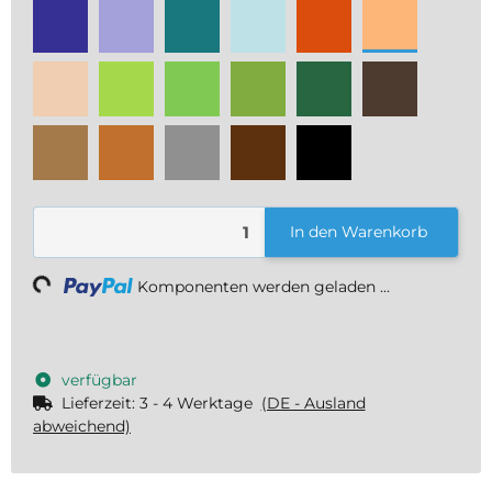
ultramarin
veilchenblau
türkis
eisblau
orange
apricot
hellbeige
maigrün
hellgrün
grasgrün
tannengrün
dunkelbr
rehbraun
terrakotta
steingrau
schokobraun
schwarz
In den Warenkorb
ding...
Komponenten werden geladen ...
verfügbar
Lieferzeit:
3 - 4 Werktage
(DE - Ausland
abweichend)