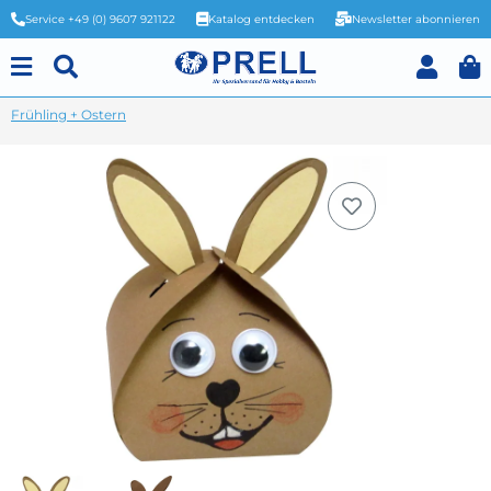
Service +49 (0) 9607 921122
Katalog entdecken
Newsletter abonnieren
Frühling + Ostern