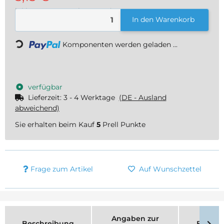
inkl. 19% USt. , zzgl.
Versand
In den Warenkorb
Loading...
Komponenten werden geladen ...
verfügbar
Lieferzeit:
3 - 4 Werktage
(DE - Ausland
abweichend)
Sie erhalten beim Kauf
5
Prell Punkte
Frage zum Artikel
Auf Wunschzettel
Angaben zur
Beschreibung
Bewer