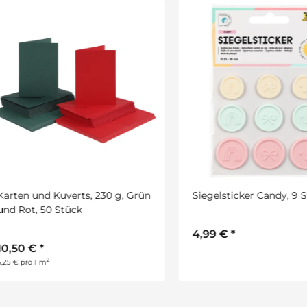
en und Kuverts, 230 g, Grün
Siegelsticker Candy, 9 Stüc
Rot, 50 Stück
4,99 €
*
50 €
*
2
 pro 1 m