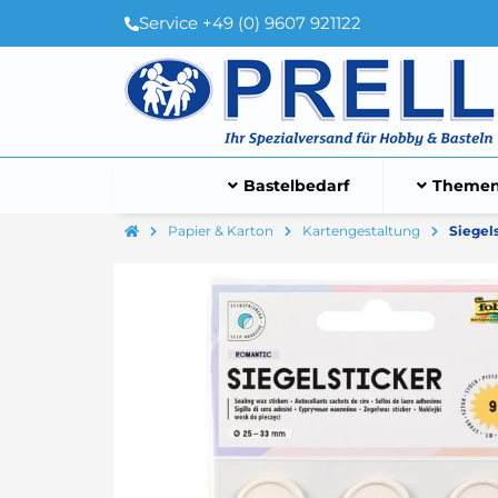
Service +49 (0) 9607 921122
Bastelbedarf
Themen
Papier & Karton
Kartengestaltung
Siegel