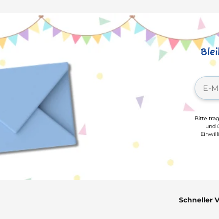
Ble
Bitte tra
und ü
Einwil
Schneller 