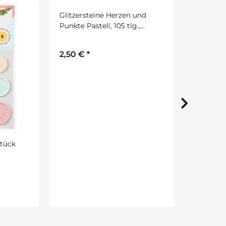
k
Glitzersteine Herzen und
Mega-Spa
Punkte Pastell, 105 tlg.,
ca. 2000 St
selbstklebend
2,50 €
*
14,50 €
*