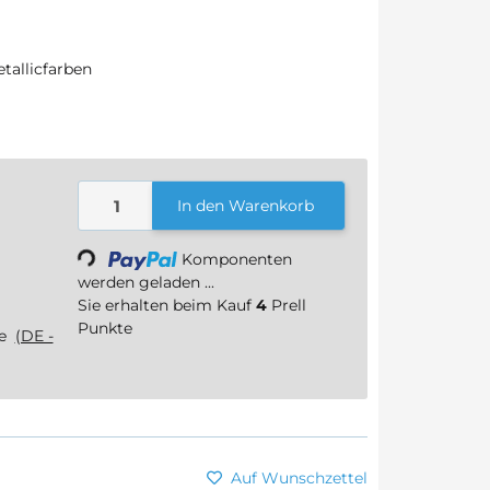
etallicfarben
In den Warenkorb
Loading...
Komponenten
werden geladen ...
Sie erhalten beim Kauf
4
Prell
Punkte
ge
(DE -
Auf Wunschzettel