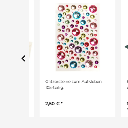
aturweiß,
Glitzersteine zum Aufkleben,
Kart
105-teilig.
und 
2,50 €
*
10,
5,25 €