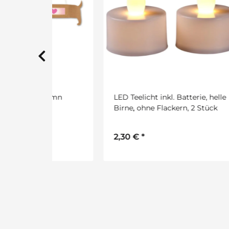
utumn
LED Teelicht inkl. Batterie, helle
Late
Birne, ohne Flackern, 2 Stück
Pain
2,30 €
*
6,2