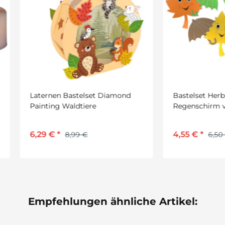
rnen Bastelset Diamond
Bastelset Herbstblätter mit
ting Waldtiere
Regenschirm von Prell, 8 S
9 €
*
4,55 €
*
8,99 €
6,50 €
Empfehlungen ähnliche Artikel: