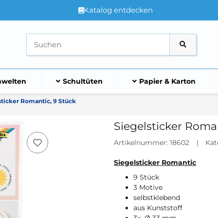
Katalog entdecken
welten
Schultüten
Papier & Karton
sticker Romantic, 9 Stück
Siegelsticker Roman
Artikelnummer:
18602
Kat
Siegelsticker Romantic
9 Stück
3 Motive
selbstklebend
aus Kunststoff
3x Ø 33 mm