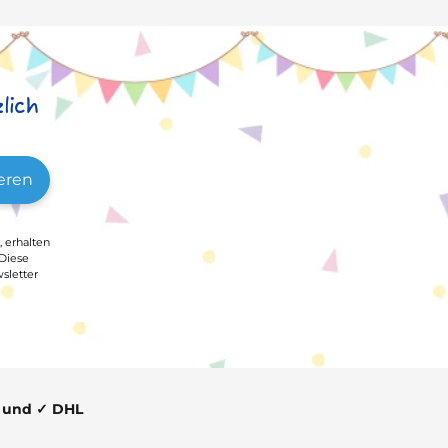
lich
eren
, erhalten
 Diese
sletter
t und ✓ DHL