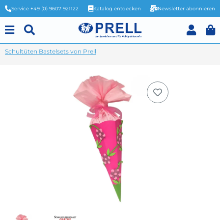
Service +49 (0) 9607 921122
Katalog entdecken
Newsletter abonnieren
Schultüten Bastelsets von Prell