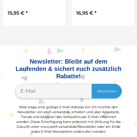
Schulstarterpaket
von Prell, inkl.
GRATIS
Schulstarterpaket
15,95 €
*
16,95 €
*
GRATIS
Newsletter: Bleibt auf dem
Laufenden & sichert euch zusätzlich
Rabatte!
Abonnieren
Bitte trage eine gültige E-Mail-Adresse ein. Ich möchte den
Newsletter von prell-versand.de, erhalten und über Angebote,
Trends und Aktionen des Verkäufers per E-Mail informiert
werden. Diese Einwilligung kann jederzeit mit Wirkung für die
Zukunft unter www.prell-versand.de/Newsletter oder am Ende
jedes E-Mail-Newsletters widerrufen werden.