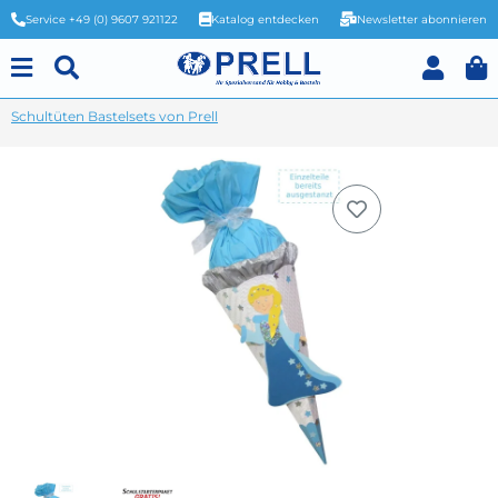
Service +49 (0) 9607 921122
Katalog entdecken
Newsletter abonnieren
Schultüten Bastelsets von Prell