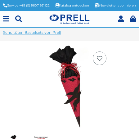
Service +49 (0) 9607 921122
Katalog entdecken
Newsletter abonnieren
Schultüten Bastelsets von Prell