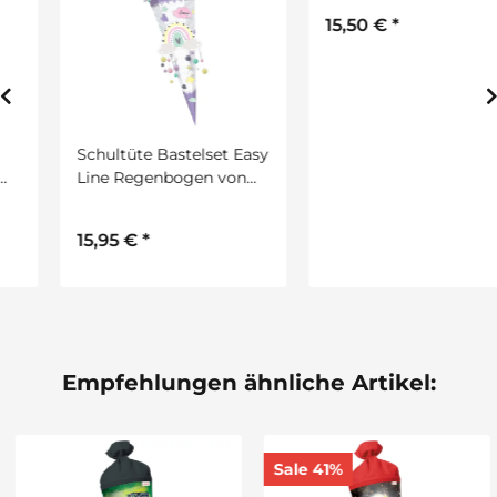
Schultüte Bastelset Easy
Motivschultüte Block
Line Regenbogen von
Game rund von Roth,
URSUS, inkl.
inkl. Schulstarterpaket
Schulstarterpaket
GRATIS
15,95 €
*
15,50 €
*
GRATIS
Empfehlungen ähnliche Artikel:
Sale 41%