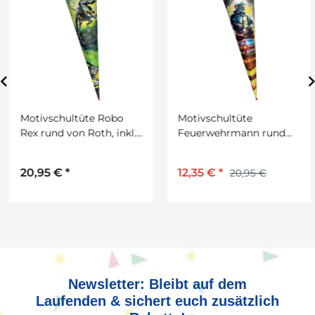
Motivschultüte Robo
Motivschultüte
Rex rund von Roth, inkl.
Feuerwehrmann rund
Schulstarterpaket
von Roth, inkl.
GRATIS
Schulstarterpaket
20,95 €
*
12,35 €
*
20,95 €
GRATIS
Newsletter: Bleibt auf dem
Laufenden & sichert euch zusätzlich