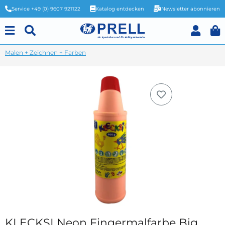
Service +49 (0) 9607 921122
Katalog entdecken
Newsletter abonnieren
Malen + Zeichnen + Farben
KLECKSI Neon Fingermalfarbe Big