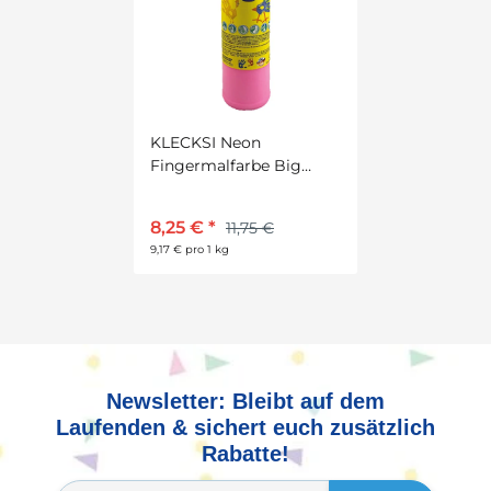
KLECKSI Neon
Fingermalfarbe Big
Bottle rot, 900 g von
Feuchtmann
8,25 €
*
11,75 €
9,17 € pro 1 kg
Newsletter: Bleibt auf dem
Laufenden & sichert euch zusätzlich
Rabatte!