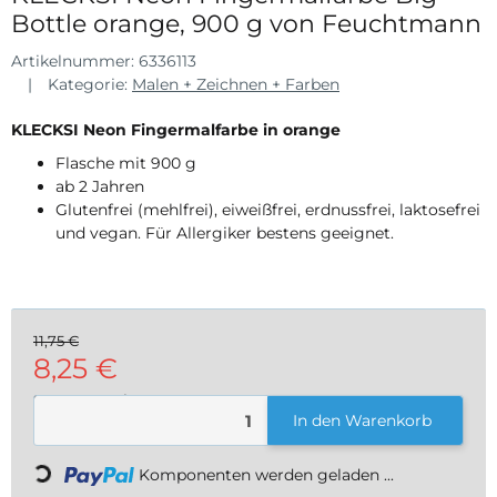
Bottle orange, 900 g von Feuchtmann
Artikelnummer:
6336113
Kategorie:
Malen + Zeichnen + Farben
KLECKSI Neon Fingermalfarbe in orange
Flasche mit 900 g
ab 2 Jahren
Glutenfrei (mehlfrei), eiweißfrei, erdnussfrei, laktosefrei
und vegan. Für Allergiker bestens geeignet.
11,75 €
8,25 €
9,17 € pro 1 kg
Loading...
In den Warenkorb
inkl. 19% USt. , zzgl.
Versand
Komponenten werden geladen ...