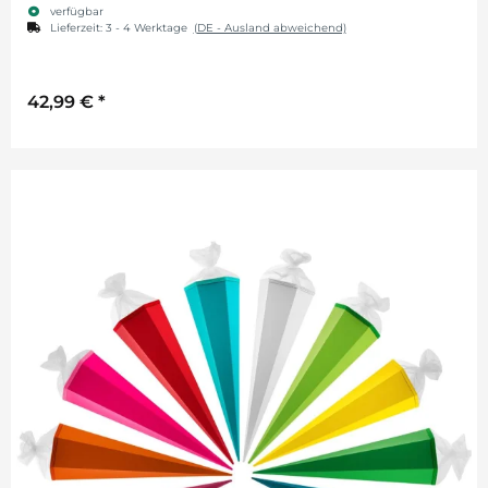
verfügbar
Lieferzeit:
3 - 4 Werktage
(DE - Ausland abweichend)
42,99 €
*