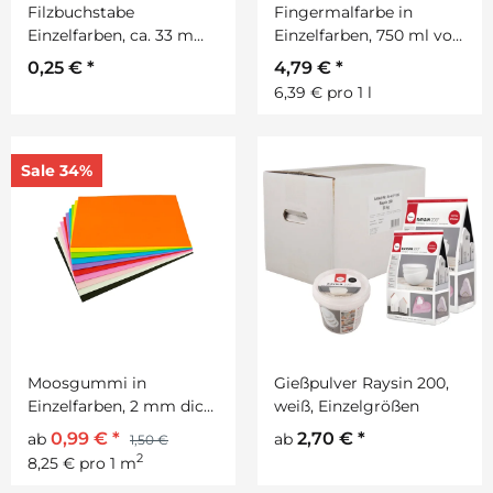
Filzbuchstabe
Fingermalfarbe in
Einzelfarben, ca. 33 mm
Einzelfarben, 750 ml von
hoch, 1 Stück
Prell
0,25 €
*
4,79 €
*
6,39 € pro 1 l
Sale 34%
Moosgummi in
Gießpulver Raysin 200,
Einzelfarben, 2 mm dick,
weiß, Einzelgrößen
29 x 40 cm
0,99 €
*
2,70 €
*
ab
ab
1,50 €
2
8,25 € pro 1 m