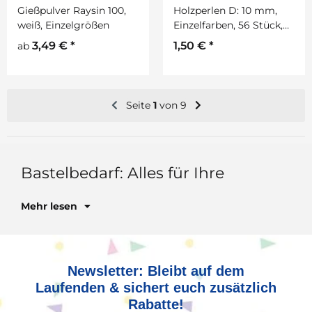
Gießpulver Raysin 100,
Holzperlen D: 10 mm,
weiß, Einzelgrößen
Einzelfarben, 56 Stück,
mit Lochbohrung
3,49 €
*
1,50 €
*
ab
Seite
1
von 9
Bas
Mehr lesen
Newsletter: Bleibt auf dem
Laufenden & sichert euch zusätzlich
Rabatte!