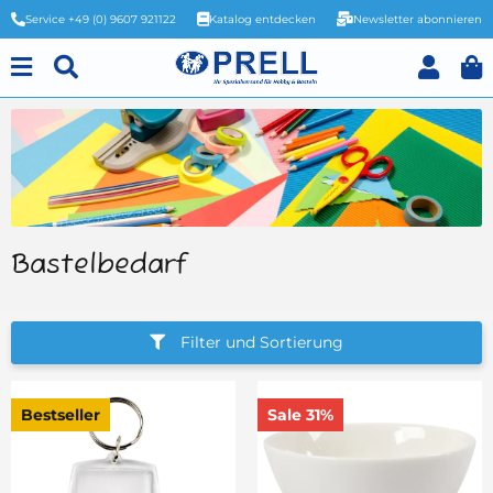
Service +49 (0) 9607 921122
Katalog entdecken
Newsletter abonnieren
Bastelbedarf
Filter und Sortierung
Bestseller
Sale 31%