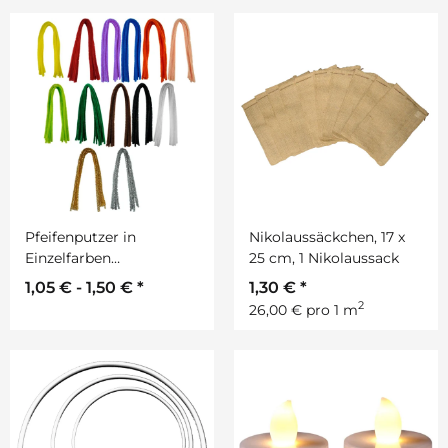
Pfeifenputzer in
Nikolaussäckchen, 17 x
Einzelfarben
25 cm, 1 Nikolaussack
Chenilledraht, 10 St. á 50
1,05 € -
1,50 €
*
1,30 €
*
cm, D: 8 mm
2
26,00 € pro 1 m