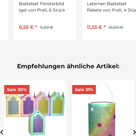
Bastelset Fensterbild
Laternen Bastelset
Igel von Prell, 6 Stück
Rakete von Prell, 4 Stück
6,55 €
*
11,55 €
*
9,30 €
16,50 €
Empfehlungen ähnliche Artikel:
Sale 30%
Sale 31%