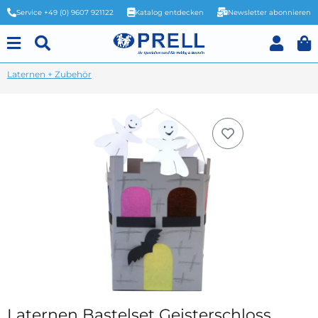
Service +49 (0) 9607 921122
Katalog entdecken
Newsletter abonnieren
Laternen + Zubehör
Laternen Bastelset Geisterschloss