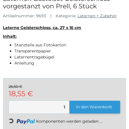
vorgestanzt von Prell, 6 Stück
Artikelnummer:
9693
Kategorie:
Laternen + Zubehör
Laterne Geisterschloss, ca. 27 x 16 cm
Inhalt:
Stanzteile aus Fotokarton
Transparentpapier
Laternentragebügel
Anleitung
26,50 €
18,55 €
inkl. 19% USt. , zzgl.
Versand
In den Warenkorb
Loading...
Komponenten werden geladen ...